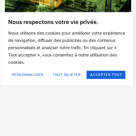
Se protéger lors d’un chantier industriel
Nous respectons votre vie privée.
Le montage et les essais d’une machine ou d’une usine sont
Nous utilisons des cookies pour améliorer votre expérience
l’aboutissement du savoir-faire de l’entreprise. Il s’agit d’une phase
délicate et un incident peut...
de navigation, diffuser des publicités ou des contenus
personnalisés et analyser notre trafic. En cliquant sur «
LIRE LA SUITE...
Tout accepter », vous consentez à notre utilisation des
cookies.
PERSONNALISER
TOUT REJETER
ACCEPTER TOUT