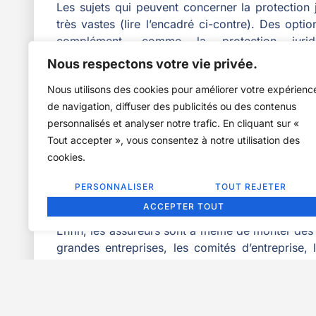
Les sujets qui peuvent concerner la protection 
très vastes (lire l’encadré ci-contre). Des opti
complément, comme la protection jurid
l’accompagnement, et la prise en charge des fr
Nous respectons votre vie privée.
ou un avocat fiscaliste en cas de contrôle fisca
Nous utilisons des cookies pour améliorer votre expérienc
recouvrement des créances professionnelles.
de navigation, diffuser des publicités ou des contenus
Certaines activités spécifiques peuvent égalemen
personnalisés et analyser notre trafic. En cliquant sur «
dédiées. On peut notamment citer les transporte
Tout accepter », vous consentez à notre utilisation des
risques accrus de litiges liés à la circulatio
cookies.
l’entreprise : infraction au code de la route, acc
suite à la perte de son permis de conduire, sta
PERSONNALISER
TOUT REJETER
etc.
ACCEPTER TOUT
Enfin, les assureurs sont à même de monter des 
grandes entreprises, les comités d’entreprise, 
clubs et associations, les réseaux professionnels
etc., avec des prestations adaptées aux spécific