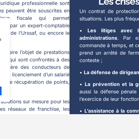
Les crise
juridique professionnelle sont
ons peuvent être souscrites en
Un contrat de protectio
ique fiscale qui permet
situations. Les plus fréqu
ais, par un expert-comptable
•
Les litiges avec l
l ou de l’Urssaf, ou encore le
administrations
. Par e
e
commande à temps, et cel
t faire l’objet de prestations
prend un arrêté de fer
urs qui sont confrontés à des
conteste ;
n routière des conducteurs de
•
La défense de dirigean
ident, licenciement d’un salarié
ge de récupération de points,
•
La prévention et la g
aussi la défense pénale 
l’exercice de leur fonction
solutions sur mesure pour les
les réseaux de franchise, les
•
L’assistance à la com
 tels que syndicats ou ordres,
effet, certains assure
ités de chacun.
consultant spécialisé ou
exemple, un client mécon
DANIEL AZARIAN (AI. 199)