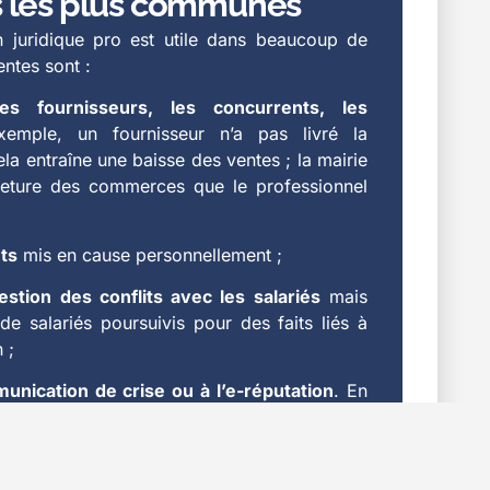
s les plus communes
n juridique pro est utile dans beaucoup de
entes sont :
es fournisseurs, les concurrents, les
xemple, un fournisseur n’a pas livré la
a entraîne une baisse des ventes ; la mairie
meture des commerces que le professionnel
ts
mis en cause personnellement ;
estion des conflits avec les salariés
mais
de salariés poursuivis pour des faits liés à
 ;
munication de crise ou à l’e-réputation
. En
urs font accompagner leurs assurés par un
 prennent en charge un «web nettoyage». Par
tent poste des propos diffamatoires sur les