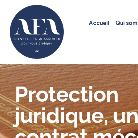
Accueil
Qui som
Accueil
Qui som
Protection
juridique, u
contrat mé